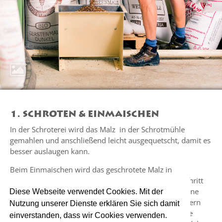
1. SCHROTEN & EINMAISCHEN
In der Schroterei wird das Malz in der Schrotmühle
gemahlen und anschließend leicht ausgequetscht, damit es
besser auslaugen kann.
Beim Einmaischen wird das geschrotete Malz in
vorgewärmtes Brauwasser gemischt. Im nächsten Schritt
wird die Maische in der Maischpfanne auf verschiedene
Diese Webseite verwendet Cookies. Mit der
Temperaturstufen erhitzt, wobei die in den Malzkörnern
Nutzung unserer Dienste erklären Sie sich damit
enthaltenen natürlichen Enzyme die wasserunlösliche
einverstanden, dass wir Cookies verwenden.