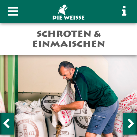
SCHROTEN &
INFO
EINMAISCHEN
Die Weisse Wirtshaus
Sudhaus Bar
Montag – Samstag
10:00 – 24:00
Sonntag geschlossen
Das Wirtshaus hat von 21.12.25 bis einschließlich 01.02.26
geschlossen.
Warme Küche durchgehend von
11:00 - 22:00
Brauereiführung auf Voranmeldung