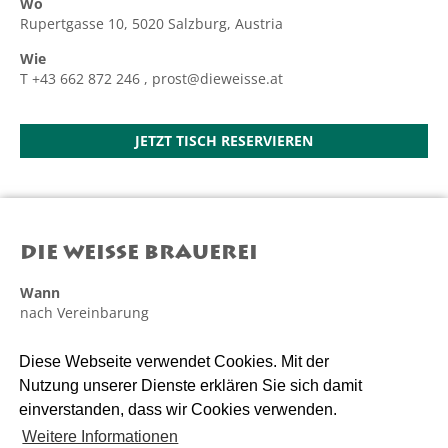
Wo
Rupertgasse 10, 5020 Salzburg, Austria
Wie
+43 662 872 246
T
+43 662 872 246
,
prost@dieweisse.at
prost@dieweisse.at
Rupertgasse 10, 5020 Salzburg
JETZT TISCH RESERVIEREN
DIE WEISSE BRAUEREI
Wann
nach Vereinbarung
Wo
Diese Webseite verwendet Cookies. Mit der
Bayerhamerstrasse 10, 5020 Salzburg, Austria
Nutzung unserer Dienste erklären Sie sich damit
Wie
einverstanden, dass wir Cookies verwenden.
T
+43 662 876 376
,
prost@salzburgerweissbier.at
Weitere Informationen