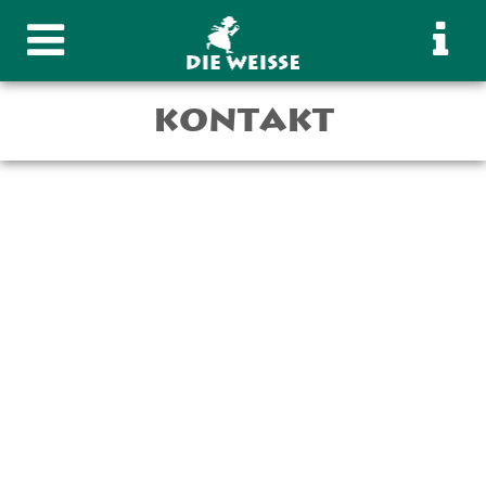
KONTAKT
INFO
Die Weisse Wirtshaus
Sudhaus Bar
Montag – Samstag
10:00 – 24:00
Sonntag geschlossen
Das Wirtshaus hat von 21.12.25 bis einschließlich 01.02.26
geschlossen.
Warme Küche durchgehend von
11:00 - 22:00
Brauereiführung auf Voranmeldung