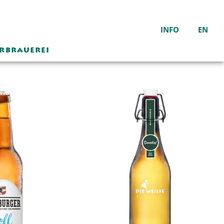
INFO
EN
ERBRAUEREI
Die Weisse Wirtshaus
Sudhaus Bar
Montag – Samstag
10:00 – 24:00
Sonntag geschlossen
Das Wirtshaus hat von
21.12.25 bis einschließlich
01.02.26 geschlossen.
Warme Küche
durchgehend von
11:00 - 22:00
Brauereiführung auf