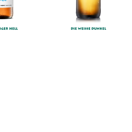
Voranmeldung
RGER HELL
DIE WEISSE DUNKEL
+43 662 872 246
prost@dieweisse.at
Rupertgasse 10,
5020 Salzburg