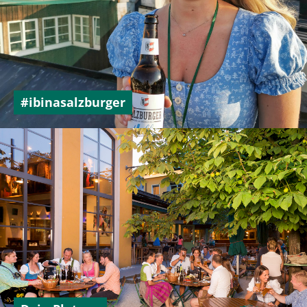
+43 662 872 246
#ibinasalzburger
prost@dieweisse.at
Rupertgasse 10, 5020 Salzburg