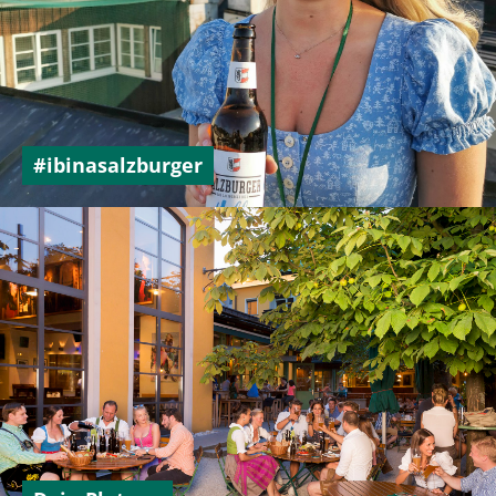
+43 662 872 246
#ibinasalzburger
prost@dieweisse.at
Rupertgasse 10, 5020 Salzburg