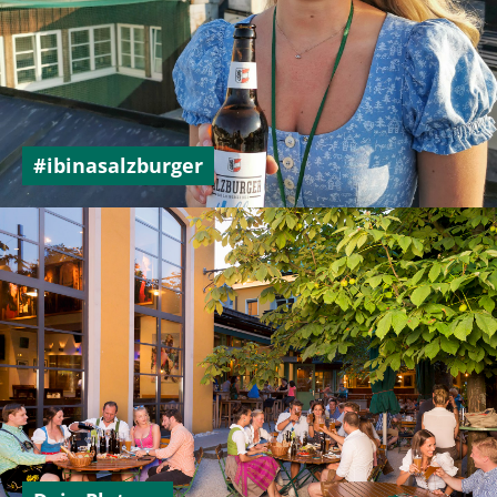
+43 662 872 246
#ibinasalzburger
prost@dieweisse.at
Rupertgasse 10, 5020 Salzburg