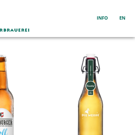
INFO
EN
ERBRAUEREI
Die Weisse Wirtshaus
Sudhaus Bar
Montag – Samstag
10:00 – 24:00
Sonntag geschlossen
Das Wirtshaus hat von
21.12.25 bis einschließlich
01.02.26 geschlossen.
Warme Küche
durchgehend von
11:00 - 22:00
Brauereiführung auf