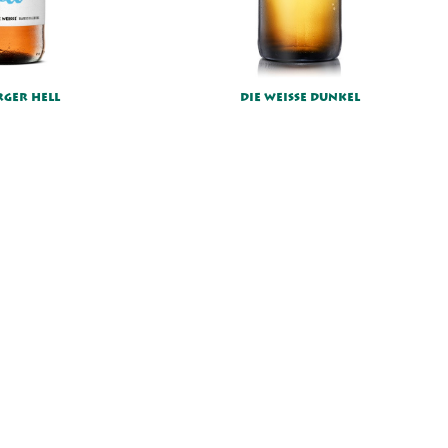
Voranmeldung
RGER HELL
DIE WEISSE DUNKEL
+43 662 872 246
prost@dieweisse.at
Rupertgasse 10,
5020 Salzburg