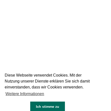
19
September 2025
DIE WEISSE AM
RUPERTIKIRTAG
1 FOTOS
Diese Webseite verwendet Cookies. Mit der
Nutzung unserer Dienste erklären Sie sich damit
einverstanden, dass wir Cookies verwenden.
Weitere Informationen
05
Juni 2024
NEU DIE WEISSE DINKEL
Ich stimme zu
KEINE FOTOS