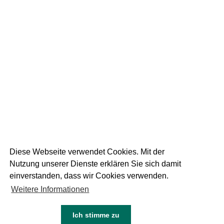
19
September 2025
DIE WEISSE AM
RUPERTIKIRTAG
1 FOTOS
Diese Webseite verwendet Cookies. Mit der
Nutzung unserer Dienste erklären Sie sich damit
einverstanden, dass wir Cookies verwenden.
Weitere Informationen
05
Juni 2024
NEU DIE WEISSE DINKEL
Ich stimme zu
KEINE FOTOS