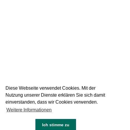
19
September 2025
DIE WEISSE AM
RUPERTIKIRTAG
1 FOTOS
Diese Webseite verwendet Cookies. Mit der
Nutzung unserer Dienste erklären Sie sich damit
einverstanden, dass wir Cookies verwenden.
Weitere Informationen
05
Juni 2024
NEU DIE WEISSE DINKEL
Ich stimme zu
KEINE FOTOS