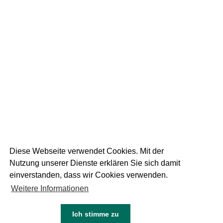
19
September 2025
DIE WEISSE AM
RUPERTIKIRTAG
1 FOTOS
Diese Webseite verwendet Cookies. Mit der
Nutzung unserer Dienste erklären Sie sich damit
einverstanden, dass wir Cookies verwenden.
Weitere Informationen
05
Juni 2024
NEU DIE WEISSE DINKEL
Ich stimme zu
KEINE FOTOS