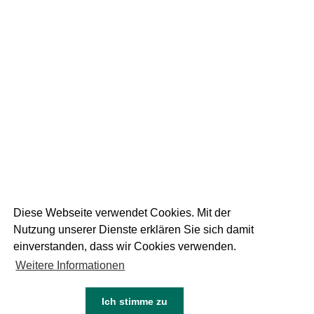
19
September 2025
DIE WEISSE AM
RUPERTIKIRTAG
1 FOTOS
Diese Webseite verwendet Cookies. Mit der
Nutzung unserer Dienste erklären Sie sich damit
einverstanden, dass wir Cookies verwenden.
Weitere Informationen
05
Juni 2024
NEU DIE WEISSE DINKEL
Ich stimme zu
KEINE FOTOS