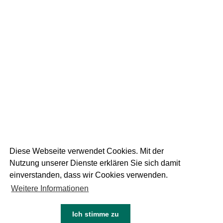
19
September 2025
DIE WEISSE AM
RUPERTIKIRTAG
1 FOTOS
Diese Webseite verwendet Cookies. Mit der
Nutzung unserer Dienste erklären Sie sich damit
einverstanden, dass wir Cookies verwenden.
Weitere Informationen
05
Juni 2024
NEU DIE WEISSE DINKEL
Ich stimme zu
KEINE FOTOS