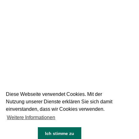
19
September 2025
DIE WEISSE AM
RUPERTIKIRTAG
1 FOTOS
Diese Webseite verwendet Cookies. Mit der
Nutzung unserer Dienste erklären Sie sich damit
einverstanden, dass wir Cookies verwenden.
Weitere Informationen
05
Juni 2024
NEU DIE WEISSE DINKEL
Ich stimme zu
KEINE FOTOS