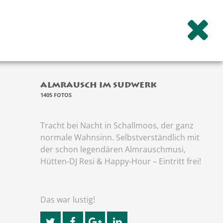
ERBRAUEREI
Die Weisse Wirtshaus
Sudhaus Bar
ALMRAUSCH IM SUDWERK
1405 FOTOS
Montag – Samstag
10:00 – 24:00
Sonntag geschlossen
Tracht bei Nacht in Schallmoos, der ganz
normale Wahnsinn. Selbstverständlich mit
Das Wirtshaus hat von
21.12.25 bis einschließlich
der schon legendären Almrauschmusi,
01.02.26 geschlossen.
Hütten-DJ Resi & Happy-Hour – Eintritt frei!
Warme Küche
durchgehend von
11:00 - 22:00
Das war lustig!
14
DIE WEISSE FASTEN
Brauereiführung auf
KEINE FOTOS