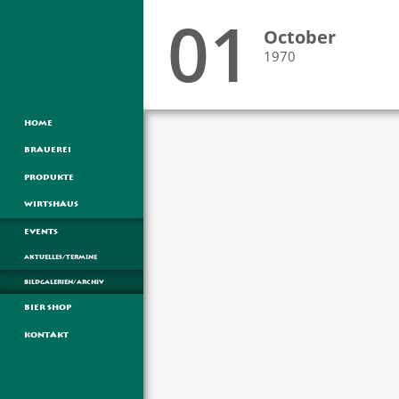
01
October
1970
HOME
BRAUEREI
PRODUKTE
WIRTSHAUS
EVENTS
AKTUELLES/TERMINE
BILDGALERIEN/ARCHIV
BIER SHOP
KONTAKT
19
DIE WEISSE AM
RUPERTIKIRTAG