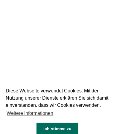
19
September 2025
DIE WEISSE AM
RUPERTIKIRTAG
1 FOTOS
Diese Webseite verwendet Cookies. Mit der
Nutzung unserer Dienste erklären Sie sich damit
einverstanden, dass wir Cookies verwenden.
Weitere Informationen
05
Juni 2024
NEU DIE WEISSE DINKEL
Ich stimme zu
KEINE FOTOS