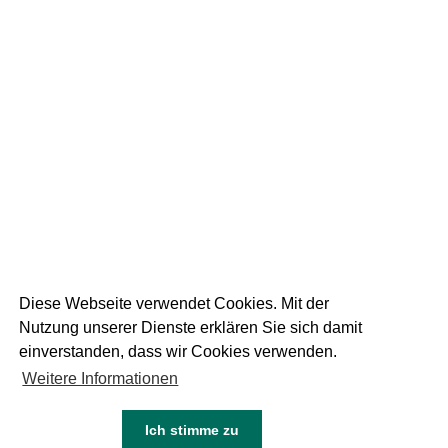
19
September 2025
DIE WEISSE AM
RUPERTIKIRTAG
1 FOTOS
Diese Webseite verwendet Cookies. Mit der
Nutzung unserer Dienste erklären Sie sich damit
einverstanden, dass wir Cookies verwenden.
Weitere Informationen
05
Juni 2024
NEU DIE WEISSE DINKEL
Ich stimme zu
KEINE FOTOS